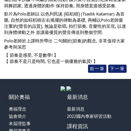
與舞蹈家, 透過身體的動作 保持節奏, 用身體直接感受節奏.
影片為Polo老師以 以色列民謠 [棕梠樹] (Tsadik Katamar) 為音
樂, 自然的如棕梠樹左右搖擺的律動為基礎, 再輔以Polo老師最
注重的[聲音的品質], 無論是歌唱, 拍打節奏, 音樂性的呈現, 以達
到身體律動之外 並讓最優質的聲音傳送到整個空間.
Polo老師於上課時所帶出 二句關於[節奏]的觀念, 非常值得大家
參考與深思
【 節奏是感受, 不是數學! 】
【 節奏不是只是時間, 它也是一個優雅的氣質! 】
關於奧福
最新消息
奧福理念
最新消息
協會簡介
2022國內專家研習活動
本屆理監事
課程資訊
歷屆理事長