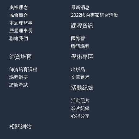
奧福理念
最新消息
協會簡介
2022國內專家研習活動
本屆理監事
課程資訊
歷屆理事長
聯絡我們
國際營
聯誼課程
師資培育
學術專區
師資培育課程
出版品
課程綱要
文章選粹
證照考試
活動紀錄
活動照片
影片紀錄
心得分享
相關網站