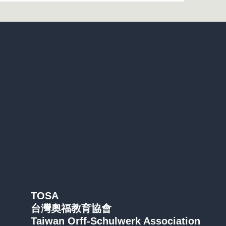
TOSA
台灣奧福教育協會
Taiwan Orff-Schulwerk Association