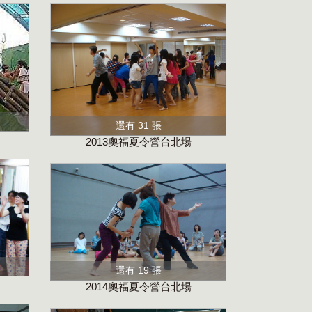
還有 31 張
2013奧福夏令營台北場
還有 19 張
2014奧福夏令營台北場