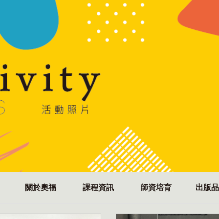
關於奧福
課程資訊
師資培育
出版品