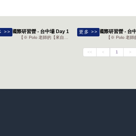
23冬季國際研習營 - 台中場 Day 1
2023冬季國際研習營 - 台中場
【※ Polo 老師的【來自奧福音樂的啟迪與共鳴】台中場 D...