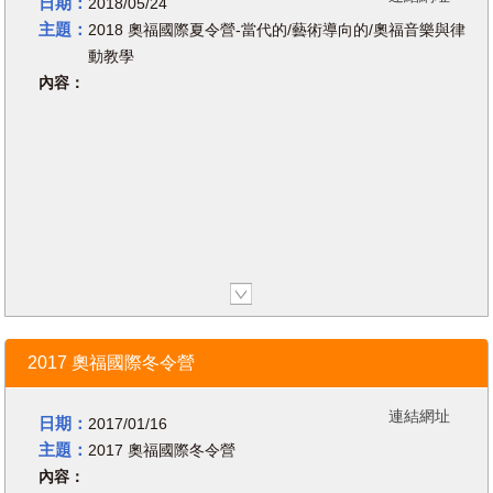
日期：
2018/05/24
育協會的Line，我們將有專人為您處
教育協會主席以及美國奧福協會全國期
主題：
理。
2018 奧福國際夏令營-當代的/藝術導向的/奧福音樂與律
刊編委。Loong教授為美國奧福,高大宜
Line ID：orff.tosa 微信ID：
動教學
tosa77128413
協會認證的教師，定期在世界音樂教育
內容：
3. 報名前，為方便行政流程，請先繳
年會全美奧福年會、全美高大宜年會和
交費用，將手中繳費收據拍下，並保
全美音樂教學大會上發表演講，她在幼
留帳號後五碼(方便協會查詢您的轉
兒、小學，世界音樂教學方面的研究成
帳/匯款資料)，再至Google表單上報
果定期發表在世界領先教育期刊上，所
名並上傳繳費收據照片。
有相關文章亦發表在TRIAD、奧福期
繳費資訊：(請以ATM轉帳或匯款方式
刊、高大宜期刊以及幼兒早期教育等主
操作)
華南銀行敦化分行
流媒體上。
代號：008
21世紀世界主流兒童音樂教育
日期 | 05.24.2018 16:45
户名：台灣奧福教育協會
音樂教育是對兒童實施教育不可替代的
-08.11.2018 18:45 Save to calendar
帳號：130100018711
方式。據現代科學調查研究的論證，音
地點 | 台中市私立慎齋小學 黑盒子劇
台灣奧福教育協會 電話：
04-
樂學習對於兒童大腦與神經、智力、情
2017 奧福國際冬令營
場
23308381
/
0928-358381
緒智能、社會性的發展，對於本國本民
傳真：04-23308365 e-mail：
族傳統文化的傳承、世界文化的認同有
2018 奧福國際夏令營
連結網址
orff.tosa@gmail.com
日期：
著直接有效的作用。
2017/01/16
當代的/藝術導向的/奧福音樂與律動教
音樂是一種獨特的 智能，在一九八三
主題：
2017 奧福國際冬令營
學
年，哈佛大學“加德納”教授(1983)揭示
台中場：8/03–06 台北場：8/08–
內容：
音樂智慧智能可以幫助並增進兒童整體