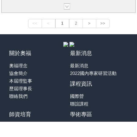
Chinese, has completed all levels in
夏令營單場費用：107/7/20 前繳費者
日期 | 01.24.2015 17:00
Kodaly and Orff-Schulwerk and is
□會員6300 □非會員7400 □學生5300
-01.27.2015 01:00
certified in both of these methods.
107/7/21 後繳費者
地點 | 仁仁音樂教室
Before coming to the University of
□會員6600 □非會員7700 □學生5700
公告：優惠繳費延長至1/12日，敬請
Hawai‘i, Dr. Loong taught music in the
※學生團報：5人以上4,900元 (學生
把握
public schools of Malaysia and at
須出示學生證，年齡在25歲以下)
Baldwin-Wallace College, Berea,
奧福音樂與律動
2015 冬令營講師與課程簡介
Ohio.
—CD2 /CD3 研習課程
- Judith Thomas Solomon
關於奧福
最新消息
She has presented at local (Cleveland
買課程送Maubach原版光碟與課程講
裘蒂 托馬斯是國際知名的奧福音樂教
Orff-Chapter, Hawai‘i Islands: Kaua‘i,
義
育專家。伊利諾大學鋼琴音樂碩士，
奧福理念
最新消息
Maui, O‘ahu, Hawai‘i
課程大綱:
除在小學教導學齡前至小學六年級生
Island, New York City Orff-Chapter,
協會簡介
2022國內專家研習活動
本ＣＤ教學以德國著名的奧福教學專
外，
Hawai‘i Orff-Schulwerk Chapter,
家Christoph Maubach所創作，由奧
本屆理監事
課程資訊
同時在美、加、奧地利等五十所以上
NOCKA, Baldwin-Wallace College,
福協會出版的「CD2/3音樂」內容為
歷屆理事長
大學任教，傳授世界音樂、藝術統
Cleveland State University, Kent State
主要教學素材。這兩張光碟以世界音
聯絡我們
國際營
整、音樂教育、奧福認證及大師班課
University, The University of Akron,
樂為主，Maubach累積他的二十餘年
程。
聯誼課程
The University of Hawa‘i), state
教學經驗，整理許多不同國家的民族
出版作品有:
(HAEYC, HMEA, LCCC, MMEA,
音樂作為此光碟的主要音樂元素，包
師資培育
學術專區
The World in Play: Language, Music
OAEYC, OMEA, Peak-Arts
含南非、德國、保加利亞舞曲、俄
and Movement in
Association, Boulder, Colorado,
國、以色列、澳洲、希臘、南斯拉
師資培育課程
出版品
theClassroom”(Brookes)
WMEA), regional (MENC, MKMEA),
夫、美國及Maubach創作的歌曲與樂
課程綱要
文章選粹
Three to Get Ready、Here and
national (Suzuki National Conference,