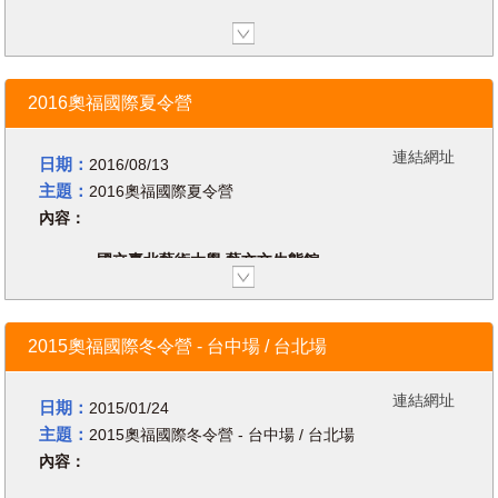
5,300元。
教學程序，呈現「活動鍊式」課程。
日期 | 11.20.2015 01:41
2017/1/06 後繳費者 非會員 7,700
應用另類的歌唱、說白、律動、身體
-01.30.2016 03:41
元，本會會員 6,600元，學生 5,700
樂器與樂器合奏整合方式，超越奧福
2018台灣奧福教育協會國際冬令營
元。
地點 | 108台灣台北市萬華區西藏路
兒童音樂五冊教材，符合各年齡層的
2016奧福國際夏令營
學生團報5人以上4,900元(學生需出示
多樣性活動之完整性教學。
台北場：21世紀世界主流兒童音樂教育
213號4樓
學生證，年齡在25歲以下)
二、台北場主題: 奧福教學者即藝術家
連結網址
報名截止日：2017年1月10日
以「藝術導向」作為奧福教學者之主
日期：
2016/08/13
*意者請洽詢台灣奧福教育協會 04-
要觀點，奧福教師兼備音樂家與舞者
主題：
2016奧福國際夏令營
2202-8373 或 0919-334-324 秘書葉
之特質。
內容：
慧珠小姐
奧福教材之編選以朝向藝術教導之質
與量為首選。
國立臺北藝術大學 藝文文生態館
研習地點
K102教室
台中場：台中私立慎齋小學
Address: 國立台北藝術大學
台中市北屯區山西路二段270號(黑盒
台北場：國立臺北藝術大學 藝文文生
2015奧福國際冬令營 - 台中場 / 台北場
子劇場三樓)
態館K102教室 台中場：台中市慎齋
台北場：台北國立台灣藝術大學
小學黑盒子劇場
新北市板橋區大觀路一段59號(教學研
連結網址
日期：
2015/01/24
究大樓B1)
主題：
2015奧福國際冬令營 - 台中場 / 台北場
報名方式
內容：
洽台灣奧福協會網站報名
Dr. Loong, a native Malaysian
早鳥報名截止日：7/20