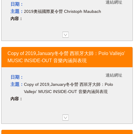
連結網址
日期：
主題：
2019奧福國際夏令營 Christoph Maubach
內容：
Copy of 2019,January冬令營 西班牙大師：Polo Vallejo'
MUSIC INSIDE-OUT 音樂內涵與表現
FUN！樂舞聲歌 2020國內專家夏令
營
連結網址
日期：
各位支持台灣奧福教育協會的朋友們
主題：
Copy of 2019,January冬令營 西班牙大師：Polo
好久不見，大家久等了！
Vallejo' MUSIC INSIDE-OUT 音樂內涵與表現
前陣子因為新冠肺炎關係，協會
內容：
活動被迫暫緩，謝謝您這段時間持續
關注台灣奧福協會，在大家千呼萬喚
下，今年暑假我們推出了國內專家夏
令營，邀請了郭芳玲、潘宇文、邱健
凱、吳慧琳…等重量級音樂教育專
家，為我們帶來精彩可期的課程。