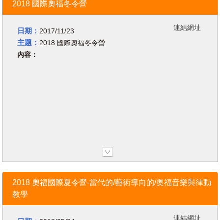
2018 國際奧福冬令營
四位專家將個人所長融入奧福課
程：郭芳玲理事長以布魯納表徵系統
理論基礎融入幼兒的引導課程；潘宇
連結網址
日期：
2017/11/23
文教授以聲音引導進行合唱教學活
主題：
2018 國際奧福冬令營
動；邱健凱執行長培養音樂、律動與
內容：
肢體的美感概念；吳慧琳校長則帶領
大家探索身體的百寶箱。
今年暑假協會強力上檔的奧福課
程，不管您是現職老師、學生或是有
興趣的學習者，包準對豐富而充實的
內容感到心滿意足、樂此不疲、意猶
未盡。心動了嗎？那就趕快行動，與
我們奧福一起同行～
報名相關內容，請您詳閱：
日期 | 11.23.2017 00:00 -02.03.2018
1. 報名方式：請您掃描文宣上的
04:47 Save to calendar
QRCode，或點選網址
地點 | 台中市私立慎齋小學 黑盒子劇場
https://forms.gle/FczN2ygLTxy2B1cVA
，
2018 奧福國際夏令營-當代的/藝術導向的/奧福音樂與律動
即可連結至報名網頁。
教學
講師介紹
2. 報名須知：若您這次報名欲以會員
ChetYeng Loong教授現任美國夏威夷
身分參與課程，請先加入台灣奧福教
連結網址
州立大學音樂教育系主任、美國夏威夷