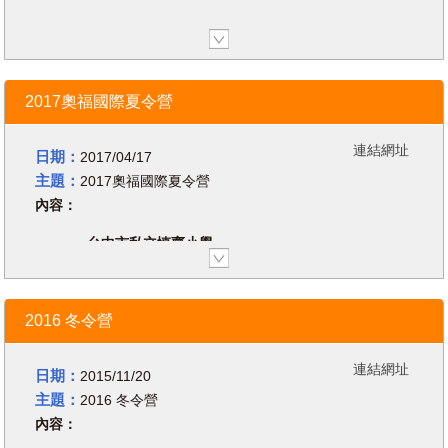
11
學習的效果。孩子渴望學習，教導孩子
講師簡介：白丁葛（Werner
日期 | 01.16.2017 07:29
的音樂材料和練習可幫助孩子們整體的
Beidinger）
發展。
-01.18.2017 09:29
學歷：薩爾茲堡莫札特音樂與表演藝
音樂是人類不分種族、跨越國界而溝通
地點 | 國立臺北藝術大學 音樂廳後台
術大學音樂與舞蹈教育家文憑
2017奧福國際夏令營
的共同語言。在此培訓中，我們將討論
S1
經歷：1988-1995薩爾茲堡莫札特音
如何將音樂、音樂活動、音樂教育融合
2017 奧福國際 冬令研習營
樂暨表演藝術大學 講師
在21世紀的教育中，充分幫助學生建立
藝術創意舞蹈
連結網址
1992-1994奧地利布魯克納音
日期：
2017/04/17
活躍，創造、健康的思維和思想，形成
主題一 兒童的藝術創意舞蹈(台北)
樂院基礎音樂教育 系主任
主題：
2017奧福國際夏令營
21世紀所需要的才能。
主題二 身體的運用(台中)
1994～ 德國波次坦大學音樂教
內容：
2018台灣奧福教育協會國際冬令營
育系：基礎音樂教育教授(1996-
台中場：世界主流幼兒音樂教育
授課講師：Christa Coogan 克麗絲
2006)系主任
台中市私立慎齋小學
塔・古根 教授
2003～ 德國奧福教育協會理事
Address: 406台灣台中市北屯區山西
口譯：國立台中教育大學 通識中心主
長及音樂教育季刊Fidula 總編輯
路二段270號
任暨音樂學系教授 陳曉嫻博士
2010～ 德國基礎音樂教育工作
研習日期：1月16-18日(台北)、1月
領域 發言人
2016 冬令營
20-22日(台中)
著有多本專書，並常受邀到歐、亞、
研習地點：國立臺北藝術大學 音樂廳
澳洲、美國及中國大陸等地演講，帶
連結網址
日期：
2015/11/20
後台S1
領研習與工作坊。
主題：
2016 冬令營
台中市私立慎齋小學 黑盒子劇場
一、台中場主題: 當代的奧福「活動
費用：2017/1/06 前繳費者 非會員
鍊」課程
內容：
7,400元，本會會員 6,300元，學生
以「探索-即興-設計-再製作」過程為